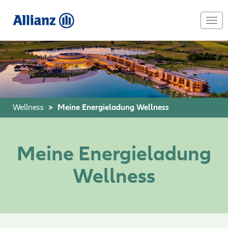
Skip
to
Togg
main
navi
content
Wellness
Meine Energieladung Wellness
Meine Energieladung
Wellness