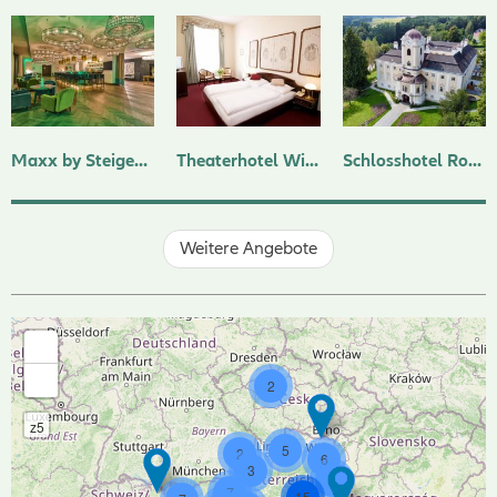
Maxx by Steigenberger Hotel Wien
Theaterhotel Wien
Schlosshotel Rosenau ****superior
Weitere Angebote
+
-
2
z5
5
2
6
3
6
7
15