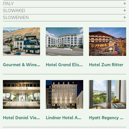
ITALY
SLOWAKEI
SLOWENIEN
Gourmet & Wine Hotel Austria ****superior
Hotel Grand Elisabeth Bad Ischl
Hotel Zum Ritter
Hotel Daniel Vienna
Lindner Hotel Am Belvedere Wien ****s
Hyatt Regency Vienna