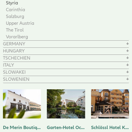
Styria
Carinthia
Salzburg
Upper Austria
The Tirol
Vorarlberg
GERMANY
HUNGARY
TSCHECHIEN
ITALY
SLOWAKEI
SLOWENIEN
De Merin Boutique Hotel Straden
Garten-Hotel Ochensberger ****
Schlössl Hotel Kindl ****