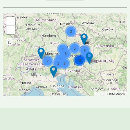
+
-
2
z5
5
2
6
3
6
7
15
7
2
9
Leaflet
| OSM Mapnik