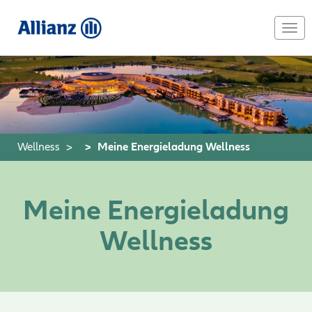
Skip
to
Togg
main
navi
content
Wellness
Meine Energieladung Wellness
Meine Energieladung
Wellness