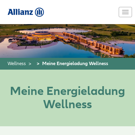
Skip
to
Togg
main
navi
content
Wellness
Meine Energieladung Wellness
Meine Energieladung
Wellness