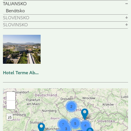
TALIANSKO
Benátsko
SLOVENSKO
SLOVINSKO
Hotel Terme Abano Verdi ****
+
-
2
z5
5
2
6
3