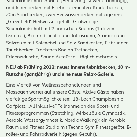
Saunalandschaft: Außen- (Benutzung ist wetterabhängig)
und Innenbecken mit Erlebniselementen, Kinderbecken,
20m Sportbecken, zwei Heilwasserbecken mit eigenem
„Greenfield“ Heilwasser gefüllt. Großzügige
Saunalandschaft mit 2 finnischen Saunas (1 davon
textilfrei), Bio- und Lichtsauna, Infrasauna, Aromasauna,
Salzraum mit Solenebel und Salz-Sandkasten, Eisbrunnen,
Tauchbecken, Trockenes Kneipp Tretbecken,
Erlebnisdusche; Sauna Aufgüsse – täglich mehrmals.
NEU ab Frühling 2022: neues Innenerlebnisbecken, 10 m-
Rutsche (ganzjährig) und eine neue Relax-Galerie.
Eine Vielfalt von Wellnessbehandlungen und
Massagen wartet auf unsere Gäste. Aktive Gäste haben
vielfältige Sportmöglichkeiten: 18- Loch Championship
Golfplatz, „All Inklusive“ Teilnahme an den Sport- und
Fitnessprogrammen (Stretching, Wirbelsäule Gymnastik,
Aerobic, Wassergymnastik, Nordic Walking); ein Aerobic
Raum und Fitness Studio mit Techno Gym Fitnessgeräte, E-
roller- und Fahrradverleih (gegen Gebühr).