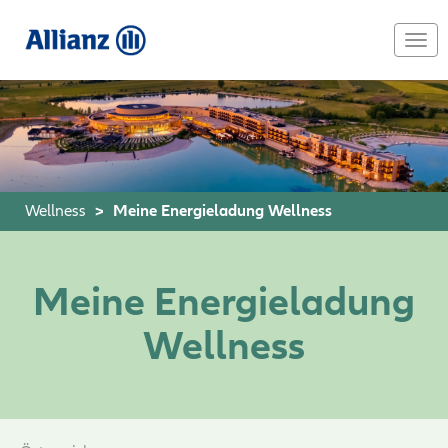
Skip
to
Togg
main
navi
content
Wellness
Meine Energieladung Wellness
Meine Energieladung
Wellness