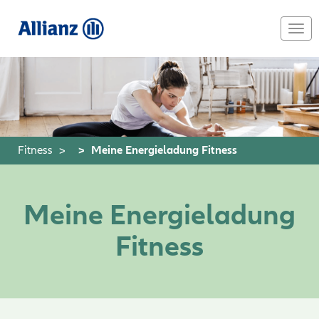
Skip
to
Togg
main
navi
content
Fitness
Meine Energieladung Fitness
Meine Energieladung
Fitness