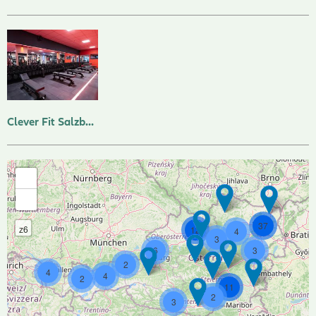
Clever Fit Salzburg
+
-
37
z6
12
4
3
6
3
2
4
4
2
11
2
3