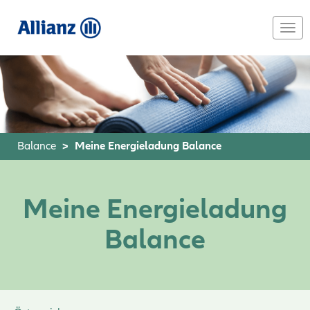
Skip
to
Togg
main
navi
content
Balance
Meine Energieladung Balance
Meine Energieladung
Balance