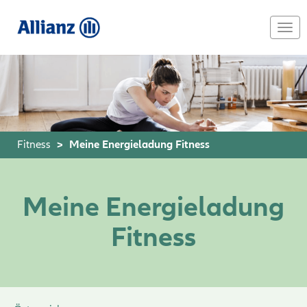
Skip
to
Togg
main
navi
content
Fitness
Meine Energieladung Fitness
Meine Energieladung
Fitness