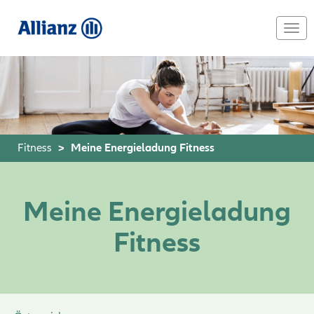
Skip
to
Togg
main
navi
content
Fitness
Meine Energieladung Fitness
Meine Energieladung
Fitness