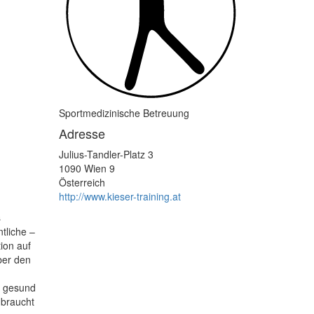
Sportmedizinische Betreuung
Adresse
Julius-Tandler-Platz 3
1090
Wien
9
Österreich
http://www.kieser-training.at
s
tliche –
ion auf
ber den
– gesund
 braucht