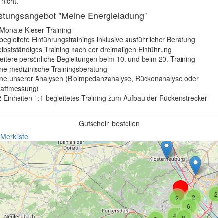
 nicht.
istungsangebot "Meine Energieladung"
Monate Kieser Training
begleitete Einführungstrainings inklusive ausführlicher Beratung
lbstständiges Training nach der dreimaligen Einführung
itere persönliche Begleitungen beim 10. und beim 20. Training
ne medizinische Trainingsberatung
ine unserer Analysen (Bioimpedanzanalyse, Rückenanalyse oder
raftmessung)
 Einheiten 1:1 begleitetes Training zum Aufbau der Rückenstrecker
2
Gutschein bestellen
 Merkliste
2
2
2
6
4
8