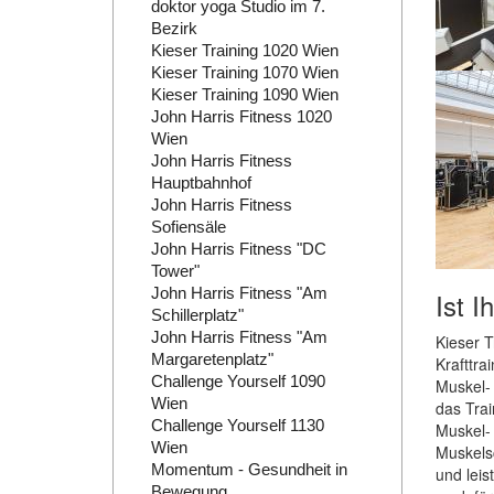
doktor yoga Studio im 7.
Bezirk
Kieser Training 1020 Wien
Kieser Training 1070 Wien
Kieser Training 1090 Wien
John Harris Fitness 1020
Wien
John Harris Fitness
Hauptbahnhof
John Harris Fitness
Sofiensäle
John Harris Fitness "DC
Tower"
John Harris Fitness "Am
Ist I
Schillerplatz"
John Harris Fitness "Am
Kieser T
Margaretenplatz"
Krafttra
Challenge Yourself 1090
Muskel- 
Wien
das Trai
Challenge Yourself 1130
Muskel- 
Wien
Muskels
Momentum - Gesundheit in
und leis
Bewegung