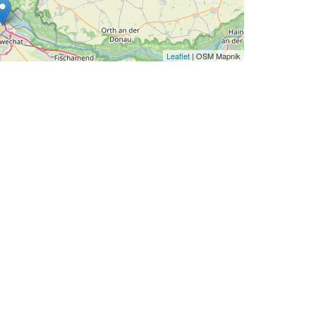
Leaflet
| OSM Mapnik