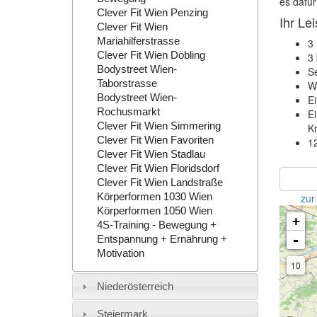
es dafür
Clever Fit Wien Penzing
Ihr Le
Clever Fit Wien
Mariahilferstrasse
3 
Clever Fit Wien Döbling
3 
Bodystreet Wien-
Se
Taborstrasse
We
Bodystreet Wien-
Ei
Rochusmarkt
E
Clever Fit Wien Simmering
K
Clever Fit Wien Favoriten
12
Clever Fit Wien Stadlau
Clever Fit Wien Floridsdorf
Clever Fit Wien Landstraße
Körperformen 1030 Wien
zur
Körperformen 1050 Wien
+
4S-Training - Bewegung +
-
Entspannung + Ernährung +
Motivation
10
Niederösterreich
Steiermark