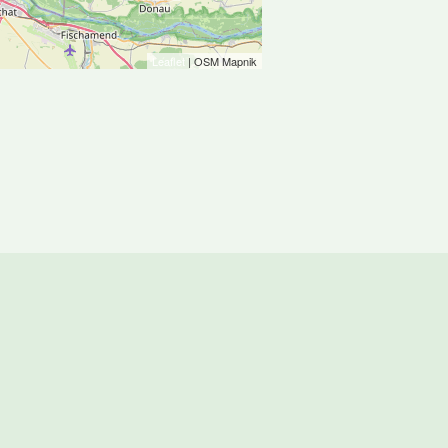
Leaflet
| OSM Mapnik