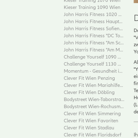
Kieser Training 1070 Wien
Kieser Training 1090 Wien
John Harris Fitness 1020 Wien
John Harris Fitness Hauptbahnhof
John Harris Fitness Sofiensäle
D
John Harris Fitness "DC Tower"
"
John Harris Fitness "Am Schillerplatz"
z
John Harris Fitness "Am Margaretenplatz"
Yo
Challenge Yourself 1090 Wien
A
Challenge Yourself 1130 Wien
"
Momentum - Gesundheit in Bewegung
e
Clever Fit Wien Penzing
fi
Clever Fit Wien Mariahilferstrasse
T
Clever Fit Wien Döbling
Hu
Bodystreet Wien-Taborstrasse
(
Bodystreet Wien-Rochusmarkt
d
Clever Fit Wien Simmering
Clever Fit Wien Favoriten
Clever Fit Wien Stadlau
I
Clever Fit Wien Floridsdorf