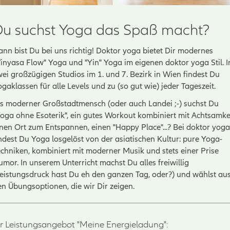
Du suchst Yoga das Spaß macht?
ann bist Du bei uns richtig! Doktor yoga bietet Dir modernes
Vinyasa Flow" Yoga und "Yin" Yoga im eigenen doktor yoga Stil. I
wei großzügigen Studios im 1. und 7. Bezirk in Wien findest Du
gaklassen für alle Levels und zu (so gut wie) jeder Tageszeit.
ls moderner Großstadtmensch (oder auch Landei ;-) suchst Du
Yoga ohne Esoterik", ein gutes Workout kombiniert mit Achtsamkei
inen Ort zum Entspannen, einen "Happy Place"...? Bei doktor yoga
ndest Du Yoga losgelöst von der asiatischen Kultur: pure Yoga-
echniken, kombiniert mit moderner Musik und stets einer Prise
mor. In unserem Unterricht machst Du alles freiwillig
Leistungsdruck hast Du eh den ganzen Tag, oder?) und wählst au
en Übungsoptionen, die wir Dir zeigen.
hr Leistungsangebot "Meine Energieladung":