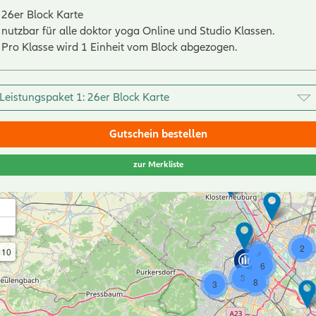
26er Block Karte
nutzbar für alle doktor yoga Online und Studio Klassen.
Pro Klasse wird 1 Einheit vom Block abgezogen.
Gutschein bestellen
2
zur Merkliste
+
-
2
10
4
6
3
8
3