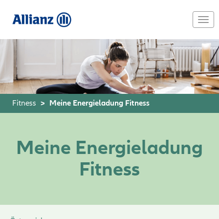
Skip
to
Togg
main
navi
content
Fitness
Meine Energieladung Fitness
Meine Energieladung
Fitness