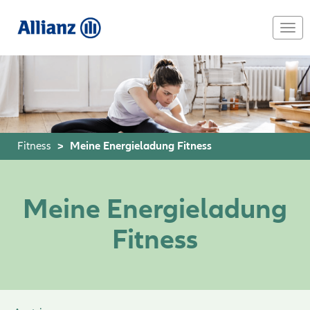
Skip
to
Togg
main
navi
content
Fitness
Meine Energieladung Fitness
Meine Energieladung
Fitness