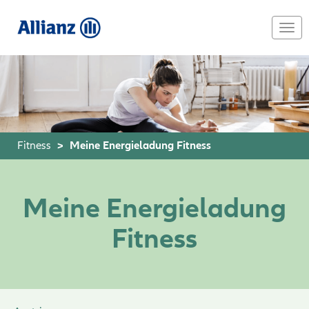
Skip
to
Togg
main
navi
content
Fitness
Meine Energieladung Fitness
Meine Energieladung
Fitness