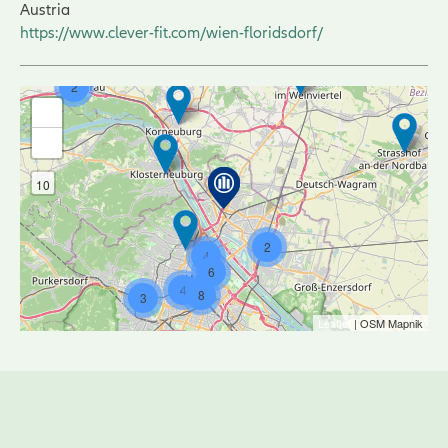
Austria
https://www.clever-fit.com/wien-floridsdorf/
2
+
-
10
2
4
6
4
8
3
Leaflet
| OSM Mapnik