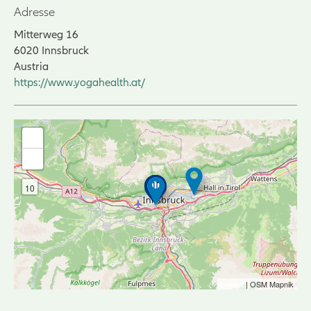
Adresse
Mitterweg 16
6020
Innsbruck
Austria
https://www.yogahealth.at/
+
-
10
Leaflet
| OSM Mapnik