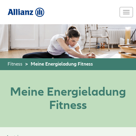
Skip
to
Togg
main
navi
content
Fitness
Meine Energieladung Fitness
Meine Energieladung
Fitness