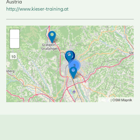
Austria
http://www.kieser-training.at
+
-
10
3
Leaflet
| OSM Mapnik