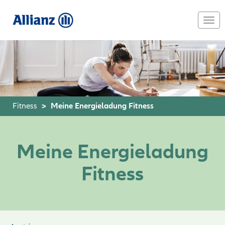
Skip
to
Togg
main
navi
content
Fitness
Meine Energieladung Fitness
Meine Energieladung
Fitness