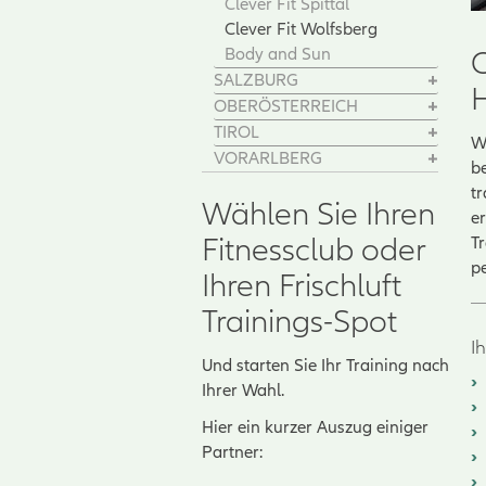
Clever Fit Spittal
Clever Fit Wolfsberg
Body and Sun
C
SALZBURG
H
OBERÖSTERREICH
TIROL
We
VORARLBERG
b
t
Wählen Sie Ihren
er
Fitnessclub oder
T
pe
Ihren Frischluft
Trainings-Spot
I
Und starten Sie Ihr Training nach
Ihrer Wahl.
Hier ein kurzer Auszug einiger
Partner: