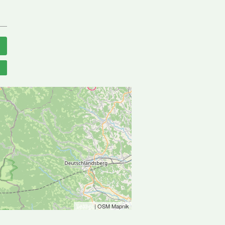
2
3
2
Leaflet
| OSM Mapnik